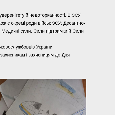
суверенітету й недоторканності. В ЗСУ
кож є окремі роди військ ЗСУ: Десантно-
и, Медичні сили, Сили підтримки й Сили
ьковослужбовців України
захисникам і захисницям до Дня