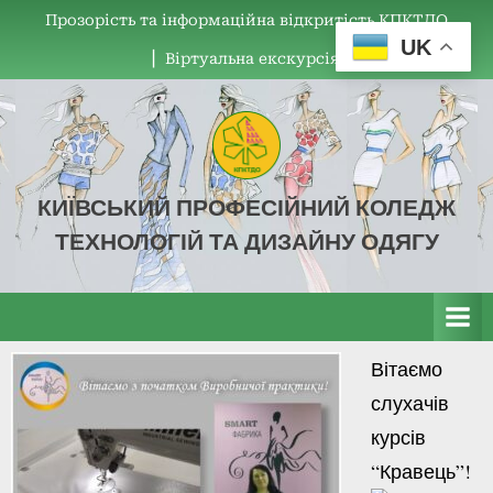
Прозорість та інформаційна відкритість КПКТДО
UK
▏Віртуальна екскурсія
КИЇВСЬКИЙ ПРОФЕСІЙНИЙ КОЛЕДЖ
ТЕХНОЛОГІЙ ТА ДИЗАЙНУ ОДЯГУ
КПКТДО
Вітаємо
слухачів
курсів
“Кравець”!