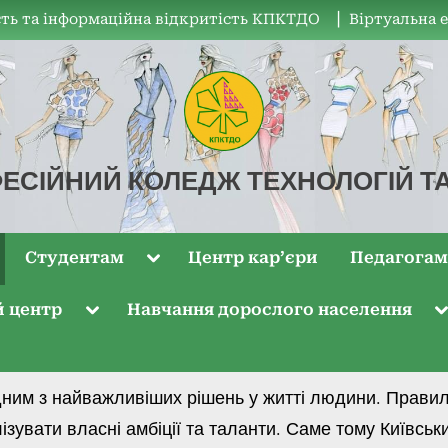
ть та інформаційна відкритість КПКТДО
▏Віртуальна 
ЕСІЙНИЙ КОЛЕДЖ ТЕХНОЛОГІЙ Т
Студентам
Центр кар’єри
Педагога
й центр
Навчання дорослого населення
ним з найважливіших рішень у житті людини. Правиль
ізувати власні амбіції та таланти. Саме тому Київсь