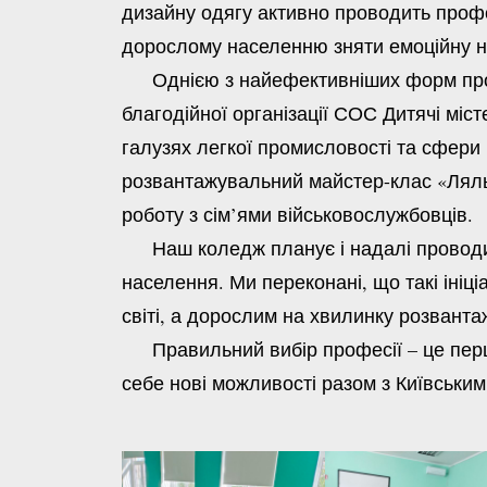
дизайну одягу активно проводить профо
дорослому населенню зняти емоційну н
Однією з найефективніших форм профор
благодійної організації СОС Дитячі міс
галузях легкої промисловості та сфери п
розвантажувальний майстер-клас «Ляльк
роботу з сім’ями військовослужбовців.
Наш коледж планує і надалі проводити
населення. Ми переконані, що такі ініц
світі, а дорослим на хвилинку розванта
Правильний вибір професії – це перши
себе нові можливості разом з Київськи