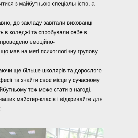
итися з майбутньою спеціальністю, а
но, до закладу завітали вихованці
ть в коледжі та спробували себе в
о проведено емоційно-
що мав на меті психоглогічну групову
аючи ще більше школярів та дорослого
фесії та знайти своє місце у сучасному
айбутньому теж може стати в нагоді.
аших майстер-класів і відкривайте для
!