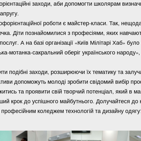
рієнтаційні заходи, аби допомогти школярам визнач
апругу.
ієнтаційної роботи є майстер-класи. Так, нещодав
течка. Діти познайомилися з професіями, яких навчаю
ослуг. А на базі організації «Київ Мілітарі Хаб» бул
а-мотанка-сакральний оберіг українського народу», 
 подібні заходи, розширюючи їх тематику та залуч
іативи допоможуть молоді зробити свідомий вибір про
житись та проявити свій творчий потенціал, який в м
й крок до успішного майбутнього. Долучайтеся до н
м професійним коледжем технологій та дизайну одягу