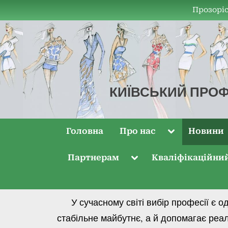
Прозоріс
КИЇВСЬКИЙ ПРОФ
КПКТДО
Головна
Про нас
Новини
Партнерам
Кваліфікаційни
У сучасному світі вибір професії є од
стабільне майбутнє, а й допомагає реал