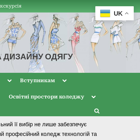
екскурсія
UK
А ДИЗАЙНУ ОДЯГУ
м
Вступникам
Освітні простори коледжу
ний її вибір не лише забезпечує
кий професійний коледж технологій та