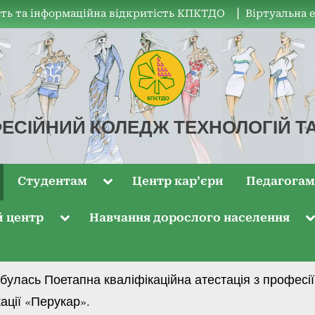
ть та інформаційна відкритість КПКТДО
▏Віртуальна 
ЕСІЙНИЙ КОЛЕДЖ ТЕХНОЛОГІЙ Т
Студентам
Центр кар’єри
Педагога
й центр
Навчання дорослого населення
булась Поетапна кваліфікаційна атестація з професі
ації «Перукар».