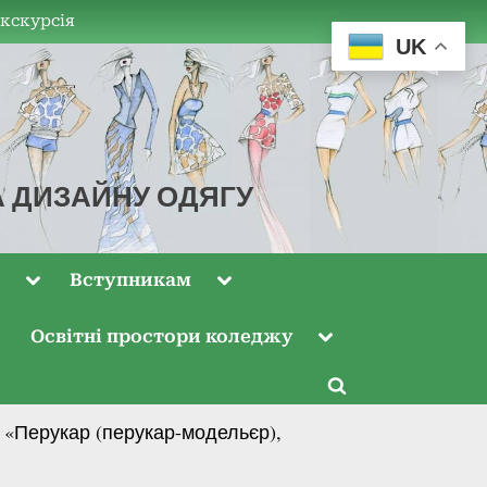
екскурсія
UK
А ДИЗАЙНУ ОДЯГУ
м
Вступникам
Освітні простори коледжу
ї «Перукар (перукар-модельєр),