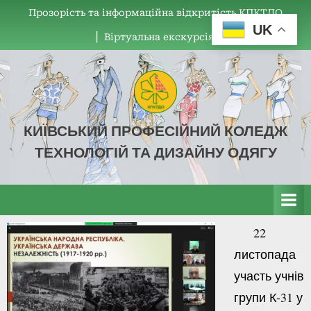
Прозорість та інформаційна відкритість КПКТДО
UK
▏Віртуальна екскурсія
КИЇВСЬКИЙ ПРОФЕСІЙНИЙ КОЛЕДЖ
ТЕХНОЛОГІЙ ТА ДИЗАЙНУ ОДЯГУ
КПКТДО
22
листопада
участь учнів
групи К-31 у