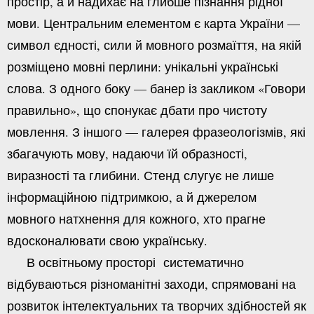
простір, а й надихає на глибше пізнання рідної
мови. Центральним елементом є карта України —
символ єдності, сили й мовного розмаїття, на якій
розміщено мовні перлини: унікальні українські
слова. З одного боку — банер із закликом «Говори
правильно», що спонукає дбати про чистоту
мовлення. З іншого — галерея фразеологізмів, які
збагачують мову, надаючи їй образності,
виразності та глибини. Стенд слугує не лише
інформаційною підтримкою, а й джерелом
мовного натхнення для кожного, хто прагне
вдосконалювати свою українську.
В освітньому просторі систематично
відбуваються різноманітні заходи, спрямовані на
розвиток інтелектуальних та творчих здібностей як