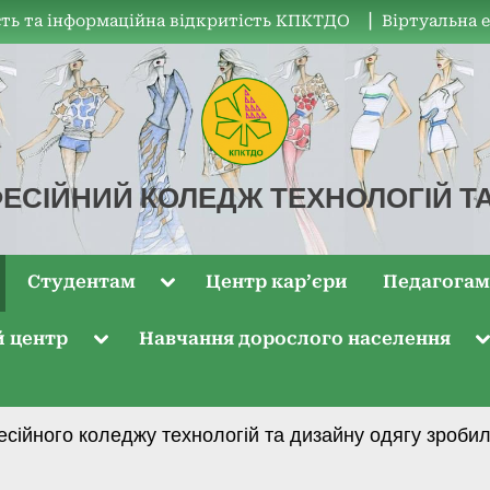
ть та інформаційна відкритість КПКТДО
▏Віртуальна 
ЕСІЙНИЙ КОЛЕДЖ ТЕХНОЛОГІЙ Т
Студентам
Центр кар’єри
Педагога
й центр
Навчання дорослого населення
ійного коледжу технологій та дизайну одягу зроби