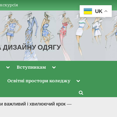
екскурсія
UK
А ДИЗАЙНУ ОДЯГУ
м
Вступникам
Освітні простори коледжу
ли важливий і хвилюючий крок —