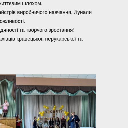
життєвим шляхом.
айстрів виробничого навчання. Лунали
можливості.
яності та творчого зростання!
івців кравецької, перукарської та