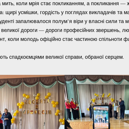
ить, коли мрія стає покликанням, а покликання — 
щирі усмішки, гордість у поглядах викладачів та м
туденті запалювалося полум’я віри у власні сили та 
еликої дороги — дороги професійних звершень, люд
 коли молодь офіційно стає частиною спільноти фах
ть спадкоємцями великої справи, обраної серцем.