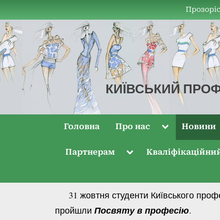
Прозоріс
КИЇВСЬКИЙ ПРОФ
КПКТДО
Головна
Про нас
Новини
Партнерам
Кваліфікаційни
31 жовтня студенти Київського профес
пройшли
Посвяту в професію
.