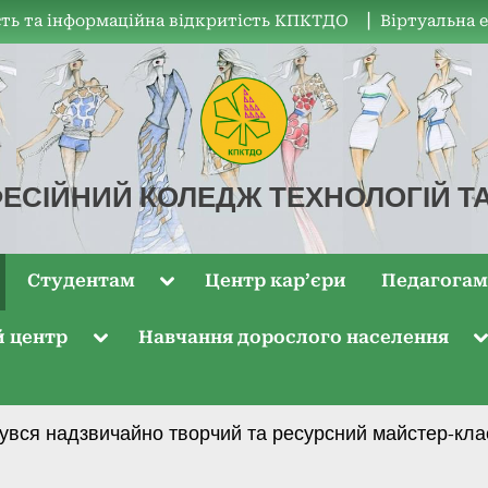
ть та інформаційна відкритість КПКТДО
▏Віртуальна 
ЕСІЙНИЙ КОЛЕДЖ ТЕХНОЛОГІЙ Т
Студентам
Центр кар’єри
Педагога
й центр
Навчання дорослого населення
ся надзвичайно творчий та ресурсний майстер-клас